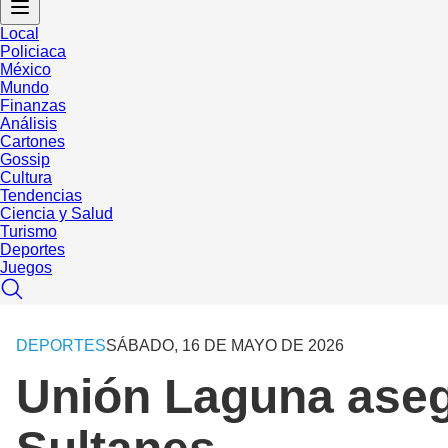
Local
Policiaca
México
Mundo
Finanzas
Análisis
Cartones
Gossip
Cultura
Tendencias
Ciencia y Salud
Turismo
Deportes
Juegos
DEPORTES
SÁBADO, 16 DE MAYO DE 2026
Unión Laguna asegu