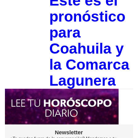
Este es el
pronóstico
para
Coahuila y
la Comarca
Lagunera
Newsletter