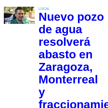
LOCAL
Nuevo pozo
de agua
resolverá
abasto en
Zaragoza,
Monterreal
y
fraccionami