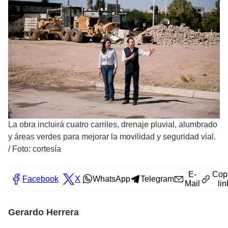
La obra incluirá cuatro carriles, drenaje pluvial, alumbrado
y áreas verdes para mejorar la movilidad y seguridad vial.
/
Foto: cortesía
E-
Cop
Facebook
X
WhatsApp
Telegram
Mail
lin
Gerardo Herrera