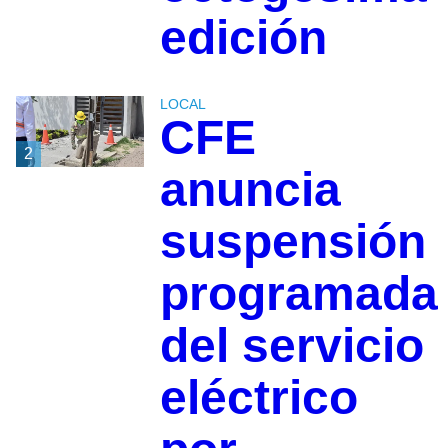
edición
LOCAL
CFE
2
anuncia
suspensión
programada
del servicio
eléctrico