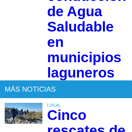
de Agua
Saludable
en
municipios
laguneros
MÁS NOTICIAS
LOCAL
Cinco
rescates de