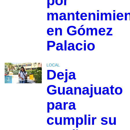
por
mantenimie
en Gómez
Palacio
LOCAL
Deja
3
Guanajuato
para
cumplir su