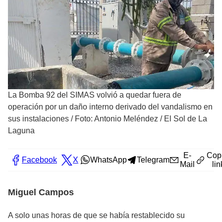
La Bomba 92 del SIMAS volvió a quedar fuera de
operación por un daño interno derivado del vandalismo en
sus instalaciones
/
Foto: Antonio Meléndez / El Sol de La
Laguna
E-
Cop
Facebook
X
WhatsApp
Telegram
Mail
lin
Miguel Campos
A solo unas horas de que se había restablecido su