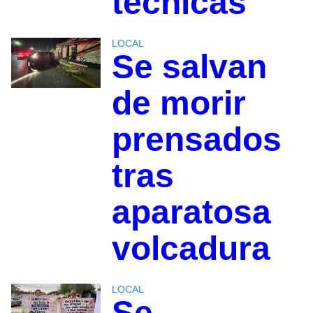
técnicas
LOCAL
Se salvan
de morir
prensados
tras
aparatosa
volcadura
LOCAL
Se