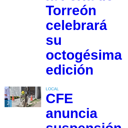
Torreón
celebrará
su
octogésima
edición
LOCAL
CFE
2
anuncia