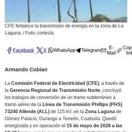
CFE fortalece la transmisión de energía en la zona de La
Laguna.
/
Foto: cortesía
E-
Cop
Facebook
X
WhatsApp
Telegram
Mail
lin
Armando Cobian
La
Comisión Federal de Electricidad (CFE)
, a través de
la
Gerencia Regional de Transmisión Norte
, concluyó
los trabajos de conversión de un tramo subterráneo a
tramo aéreo de la
Línea de Transmisión Phillips (PHS)
73240 Allende (ALL)
de 115 kV, en la
Zona Laguna
de
Gómez Palacio, Durango a Torreón, Coahuila. Quedó
energizada y en operación el
15 de mayo de 2026 a las