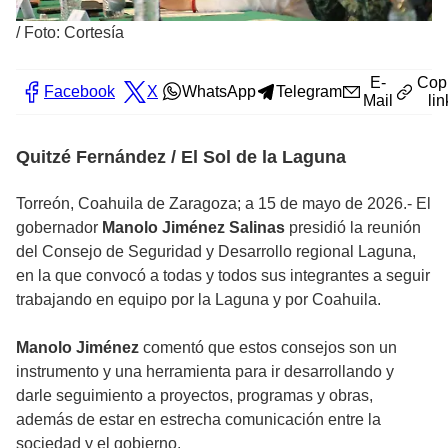
/
Foto: Cortesía
E-
Cop
Facebook
X
WhatsApp
Telegram
Mail
lin
Quitzé Fernández / El Sol de la Laguna
Torreón, Coahuila de Zaragoza; a 15 de mayo de 2026.- El
gobernador
Manolo Jiménez Salinas
presidió la reunión
del Consejo de Seguridad y Desarrollo regional Laguna,
en la que convocó a todas y todos sus integrantes a seguir
trabajando en equipo por la Laguna y por Coahuila.
Manolo Jiménez
comentó que estos consejos son un
instrumento y una herramienta para ir desarrollando y
darle seguimiento a proyectos, programas y obras,
además de estar en estrecha comunicación entre la
sociedad y el gobierno.