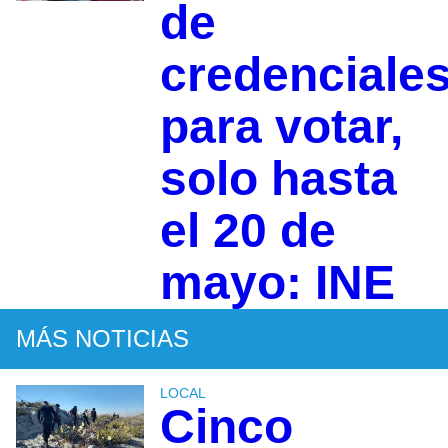
de
credenciale
para votar,
solo hasta
el 20 de
mayo: INE
MÁS NOTICIAS
LOCAL
Cinco