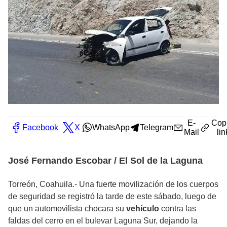
E-
Cop
Facebook
X
WhatsApp
Telegram
Mail
lin
José Fernando Escobar / El Sol de la Laguna
Torreón, Coahuila.- Una fuerte movilización de los cuerpos
de seguridad se registró la tarde de este sábado, luego de
que un automovilista chocara su
vehículo
contra las
faldas del cerro en el bulevar Laguna Sur, dejando la