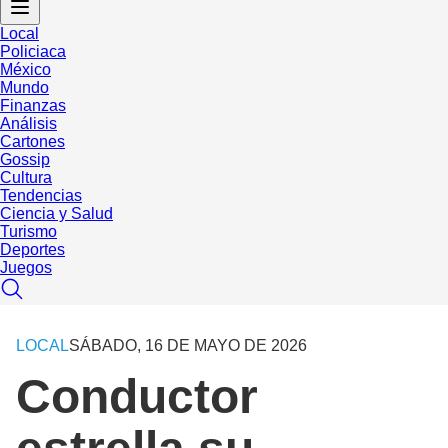
Local
Policiaca
México
Mundo
Finanzas
Análisis
Cartones
Gossip
Cultura
Tendencias
Ciencia y Salud
Turismo
Deportes
Juegos
LOCAL
SÁBADO, 16 DE MAYO DE 2026
Conductor