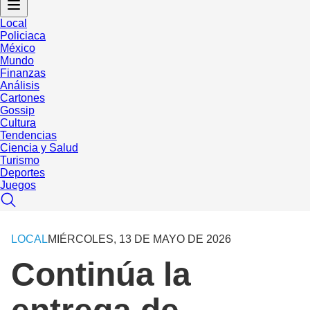
Local
Policiaca
México
Mundo
Finanzas
Análisis
Cartones
Gossip
Cultura
Tendencias
Ciencia y Salud
Turismo
Deportes
Juegos
LOCAL
MIÉRCOLES, 13 DE MAYO DE 2026
Continúa la