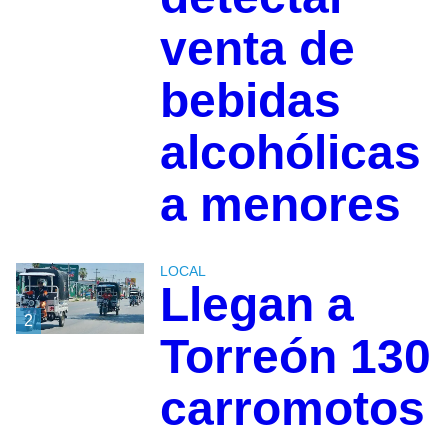
venta de
bebidas
alcohólicas
a menores
LOCAL
Llegan a
2
Torreón 130
carromotos