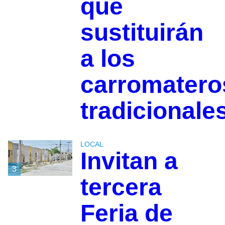
que
sustituirán
a los
carromatero
tradicionale
LOCAL
Invitan a
3
tercera
Feria de