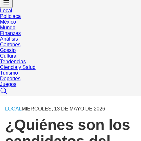
Local
Policiaca
México
Mundo
Finanzas
Análisis
Cartones
Gossip
Cultura
Tendencias
Ciencia y Salud
Turismo
Deportes
Juegos
LOCAL
MIÉRCOLES, 13 DE MAYO DE 2026
¿Quiénes son los