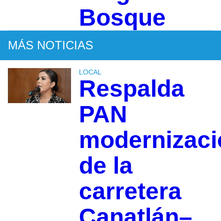
Bosque
MÁS NOTICIAS
LOCAL
Respalda
PAN
modernizaci
de la
carretera
Canatlán–