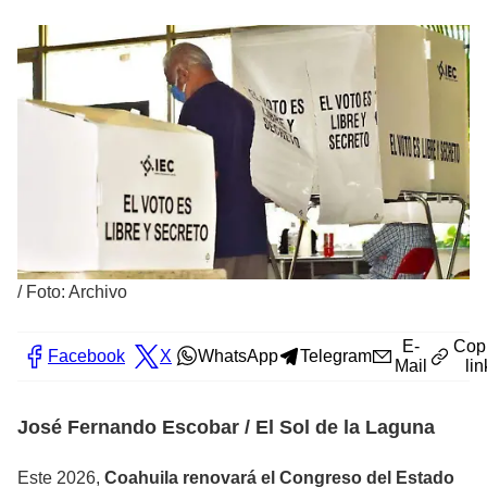
/
Foto: Archivo
E-
Cop
Facebook
X
WhatsApp
Telegram
Mail
lin
José Fernando Escobar / El Sol de la Laguna
Este 2026,
Coahuila renovará el Congreso del Estado