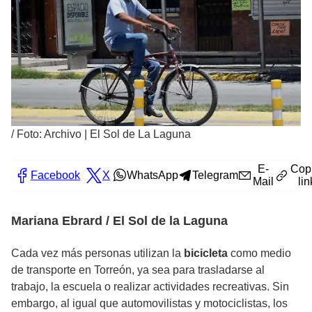
/
Foto: Archivo | El Sol de La Laguna
E-
Cop
Facebook
X
WhatsApp
Telegram
Mail
lin
Mariana Ebrard / El Sol de la Laguna
Cada vez más personas utilizan la
bicicleta
como medio
de transporte en Torreón, ya sea para trasladarse al
trabajo, la escuela o realizar actividades recreativas. Sin
embargo, al igual que automovilistas y motociclistas, los