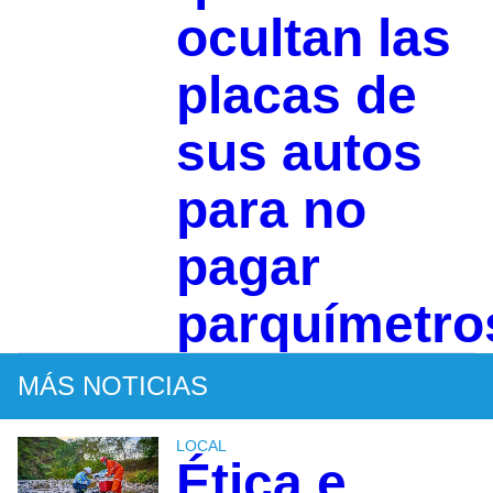
ocultan las
placas de
sus autos
para no
pagar
parquímetro
MÁS NOTICIAS
LOCAL
Ética e