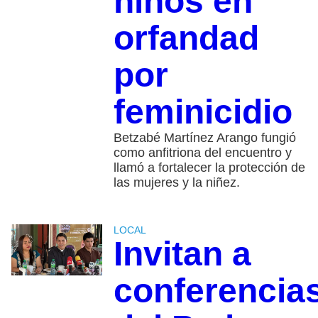
niños en
orfandad
por
feminicidio
Betzabé Martínez Arango fungió
como anfitriona del encuentro y
llamó a fortalecer la protección de
las mujeres y la niñez.
LOCAL
Invitan a
conferencia