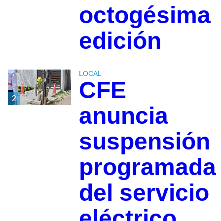
octogésima
edición
LOCAL
CFE
2
anuncia
suspensión
programada
del servicio
eléctrico