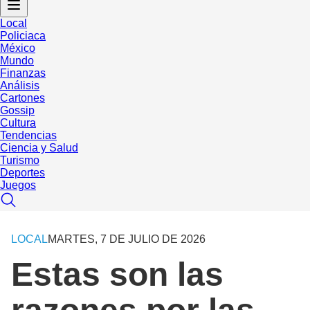
Local
Policiaca
México
Mundo
Finanzas
Análisis
Cartones
Gossip
Cultura
Tendencias
Ciencia y Salud
Turismo
Deportes
Juegos
LOCAL
MARTES, 7 DE JULIO DE 2026
Estas son las