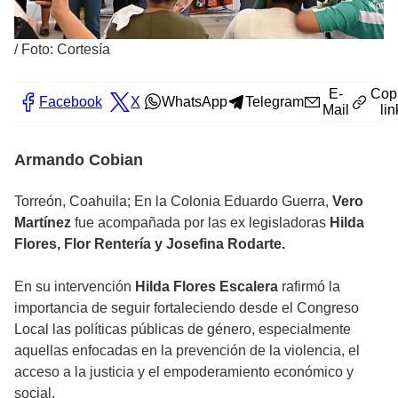
/
Foto: Cortesía
E-
Cop
Facebook
X
WhatsApp
Telegram
Mail
lin
Armando Cobian
Torreón, Coahuila; En la Colonia Eduardo Guerra,
Vero
Martínez
fue acompañada por las ex legisladoras
Hilda
Flores, Flor Rentería y Josefina Rodarte.
En su intervención
Hilda Flores Escalera
rafirmó la
importancia de seguir fortaleciendo desde el Congreso
Local las políticas públicas de género, especialmente
aquellas enfocadas en la prevención de la violencia, el
acceso a la justicia y el empoderamiento económico y
social.