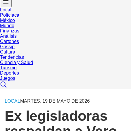
Local
Policiaca
México
Mundo
Finanzas
Análisis
Cartones
Gossip
Cultura
Tendencias
Ciencia y Salud
Turismo
Deportes
Juegos
LOCAL
MARTES, 19 DE MAYO DE 2026
Ex legisladoras