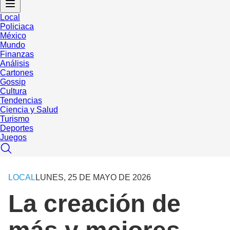
Local
Policiaca
México
Mundo
Finanzas
Análisis
Cartones
Gossip
Cultura
Tendencias
Ciencia y Salud
Turismo
Deportes
Juegos
LOCAL
LUNES, 25 DE MAYO DE 2026
La creación de