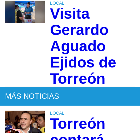
LOCAL
Visita
Gerardo
Aguado
Ejidos de
Torreón
MÁS NOTICIAS
LOCAL
Torreón
contará