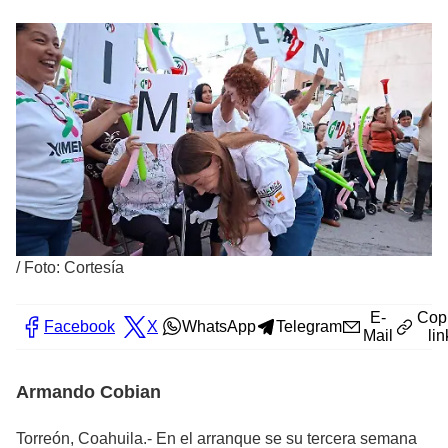
/
Foto: Cortesía
E-
Cop
Facebook
X
WhatsApp
Telegram
Mail
lin
Armando Cobian
Torreón, Coahuila.- En el arranque se su tercera semana