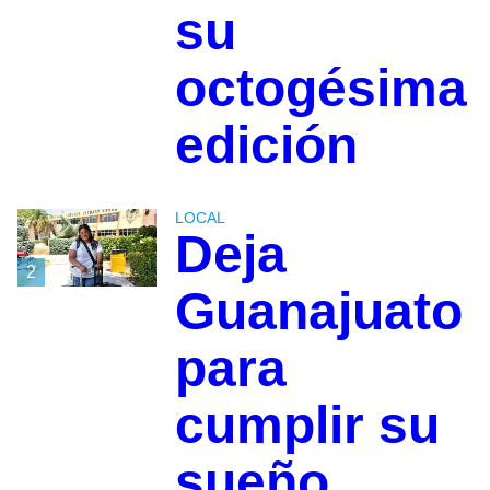
su
octogésima
edición
LOCAL
Deja
2
Guanajuato
para
cumplir su
sueño