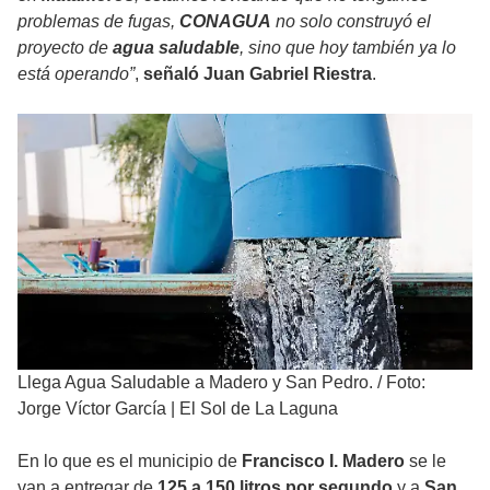
problemas de fugas,
CONAGUA
no solo construyó el
proyecto de
agua saludable
, sino que hoy también ya lo
está operando”
,
señaló
Juan Gabriel Riestra
.
Llega Agua Saludable a Madero y San Pedro.
/
Foto:
Jorge Víctor García | El Sol de La Laguna
En lo que es el municipio de
Francisco I. Madero
se le
van a entregar de
125 a 150 litros por segundo
y a
San