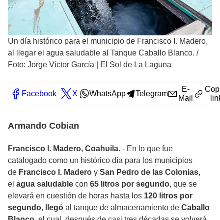
Un día histórico para el municipio de Francisco I. Madero,
al llegar el agua saludable al Tanque Caballo Blanco.
/
Foto: Jorge Víctor García | El Sol de La Laguna
E-
Cop
Facebook
X
WhatsApp
Telegram
Mail
lin
Armando Cobian
Francisco I. Madero, Coahuila.
- En lo que fue
catalogado como un histórico día para los municipios
de
Francisco I. Madero
y
San Pedro de las Colonias
,
el
agua saludable
con
65 litros por segundo
, que se
elevará en cuestión de horas hasta los
120 litros por
segundo
,
llegó
al tanque de almacenamiento de
Caballo
Blanco
, el cual, después de casi tres décadas se volverá