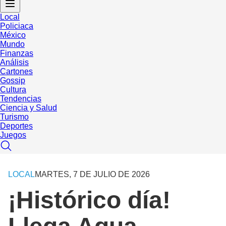
Local
Policiaca
México
Mundo
Finanzas
Análisis
Cartones
Gossip
Cultura
Tendencias
Ciencia y Salud
Turismo
Deportes
Juegos
LOCAL
MARTES, 7 DE JULIO DE 2026
¡Histórico día!