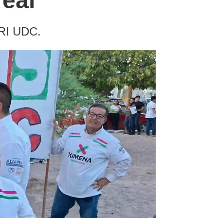
real
PRI UDC.