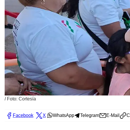
/
Foto: Cortesía
Facebook
X
WhatsApp
Telegram
E-Mail
C