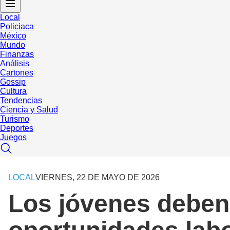
Local
Policiaca
México
Mundo
Finanzas
Análisis
Cartones
Gossip
Cultura
Tendencias
Ciencia y Salud
Turismo
Deportes
Juegos
LOCAL
VIERNES, 22 DE MAYO DE 2026
Los jóvenes deben