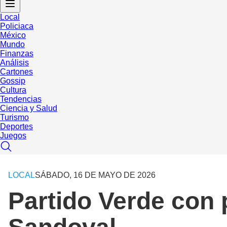
Local
Policiaca
México
Mundo
Finanzas
Análisis
Cartones
Gossip
Cultura
Tendencias
Ciencia y Salud
Turismo
Deportes
Juegos
LOCAL
SÁBADO, 16 DE MAYO DE 2026
Partido Verde con 