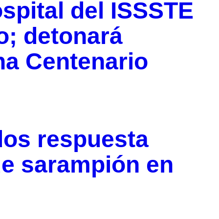
spital del ISSSTE
o; detonará
ona Centenario
os respuesta
 de sarampión en