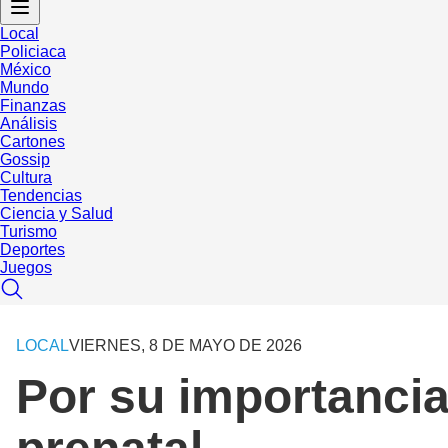
Local
Policiaca
México
Mundo
Finanzas
Análisis
Cartones
Gossip
Cultura
Tendencias
Ciencia y Salud
Turismo
Deportes
Juegos
LOCAL
VIERNES, 8 DE MAYO DE 2026
Por su importancia