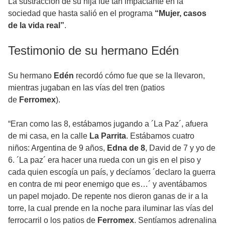
La sustracción de su hija fue tan impactante en la
sociedad que hasta salió en el programa
“Mujer, casos
de la vida real”
.
Testimonio de su hermano Edén
Su hermano
Edén
recordó cómo fue que se la llevaron,
mientras jugaban en las vías del tren (patios
de
Ferromex
).
“Eran como las 8, estábamos jugando a ´La Paz´, afuera
de mi casa, en la calle
La Parrita
. Estábamos cuatro
niños: Argentina de 9 años,
Edna de 8
, David de 7 y yo de
6. ´La paz´ era hacer una rueda con un gis en el piso y
cada quien escogía un país, y decíamos ´declaro la guerra
en contra de mi peor enemigo que es…´ y aventábamos
un papel mojado. De repente nos dieron ganas de ir a la
torre, la cual prende en la noche para iluminar las vías del
ferrocarril o los patios de
Ferromex
. Sentíamos adrenalina