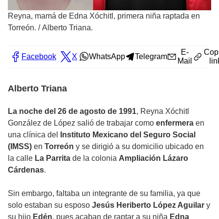
Reyna, mamá de Edna Xóchitl, primera niña raptada en
Torreón.
/
Alberto Triana.
E-
Cop
Facebook
X
WhatsApp
Telegram
Mail
lin
Alberto Triana
La noche del 26 de agosto de 1991
, Reyna Xóchitl
González de López salió de trabajar como
enfermera
en
una clínica del
Instituto Mexicano del Seguro Social
(IMSS)
en
Torreón
y se dirigió a su domicilio ubicado en
la calle
La Parrita
de la colonia
Ampliación Lázaro
Cárdenas
.
Sin embargo, faltaba un integrante de su familia, ya que
solo estaban su esposo
Jesús Heriberto López Aguilar
y
su hijo
Edén
, pues acaban de raptar a su niña
Edna