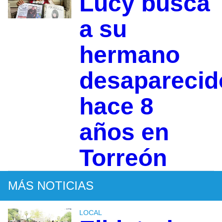
Lucy busca
a su
hermano
desaparecid
hace 8
años en
Torreón
MÁS NOTICIAS
LOCAL