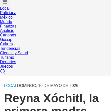
Local
Policiaca
México
Mundo
Finanzas
Análisis
Cartones
Gossip
Cultura
Tendencias
Ciencia y Salud
Turismo
Deportes
Juegos
LOCAL
DOMINGO, 10 DE MAYO DE 2026
Reyna Xóchitl, la