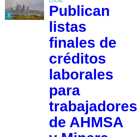
LOCAL
Publican
3
listas
finales de
créditos
laborales
para
trabajadore
de AHMSA