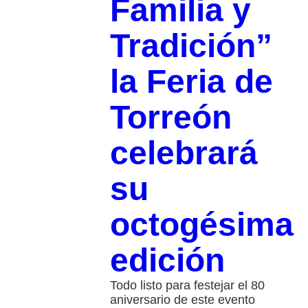
Familia y
Tradición”
la Feria de
Torreón
celebrará
su
octogésima
edición
Todo listo para festejar el 80
aniversario de este evento