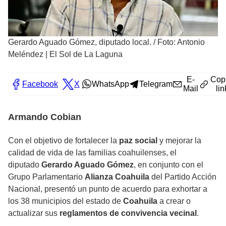
Gerardo Aguado Gómez, diputado local.
/
Foto: Antonio
Meléndez | El Sol de La Laguna
E-
Cop
Facebook
X
WhatsApp
Telegram
Mail
lin
Armando Cobian
Con el objetivo de fortalecer la
paz social
y mejorar la
calidad de vida de las familias coahuilenses, el
diputado
Gerardo Aguado Gómez
, en conjunto con el
Grupo Parlamentario
Alianza Coahuila
del Partido Acción
Nacional, presentó un punto de acuerdo para exhortar a
los 38 municipios del estado de
Coahuila
a crear o
actualizar sus
reglamentos de convivencia vecinal
.