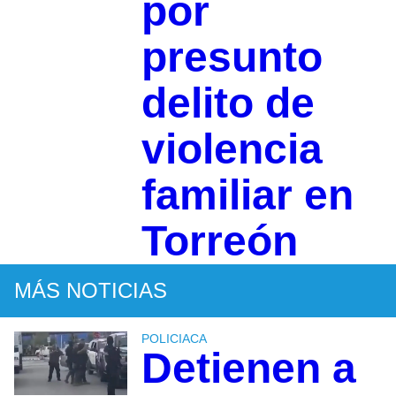
por
presunto
delito de
violencia
familiar en
Torreón
MÁS NOTICIAS
POLICIACA
Detienen a