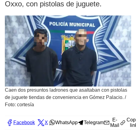
Oxxo, con pistolas de juguete.
Caen dos presuntos ladrones que asaltaban con pistolas
de juguete tiendas de conveniencia en Gómez Palacio.
/
Foto: cortesía
E-
Cop
Facebook
X
WhatsApp
Telegram
Mail
lin