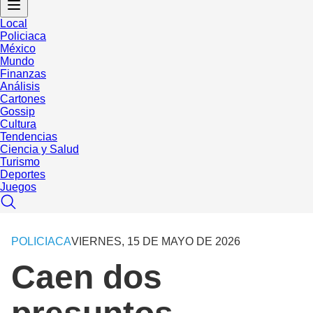
Local
Policiaca
México
Mundo
Finanzas
Análisis
Cartones
Gossip
Cultura
Tendencias
Ciencia y Salud
Turismo
Deportes
Juegos
POLICIACA
VIERNES, 15 DE MAYO DE 2026
Caen dos