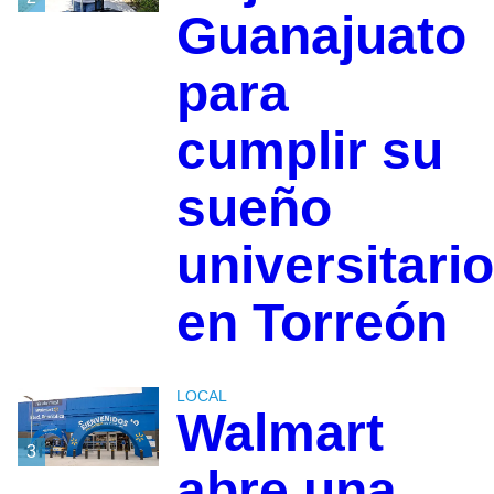
Guanajuato
para
cumplir su
sueño
universitario
en Torreón
LOCAL
Walmart
3
abre una