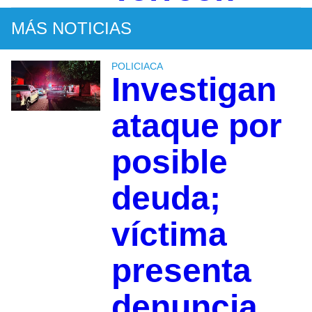
MÁS NOTICIAS
POLICIACA
Investigan
ataque por
posible
deuda;
víctima
presenta
denuncia