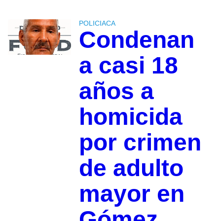
POLICIACA
Condenan
a casi 18
años a
homicida
por crimen
de adulto
mayor en
Gómez