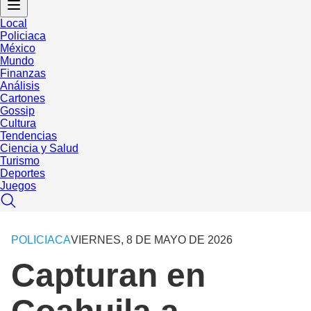
Local
Policiaca
México
Mundo
Finanzas
Análisis
Cartones
Gossip
Cultura
Tendencias
Ciencia y Salud
Turismo
Deportes
Juegos
POLICIACA
VIERNES, 8 DE MAYO DE 2026
Capturan en