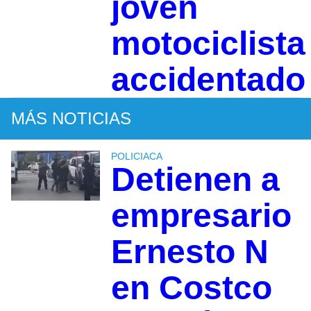
joven
motociclista
accidentado
MÁS NOTICIAS
POLICIACA
Detienen a
empresario
Ernesto N
en Costco