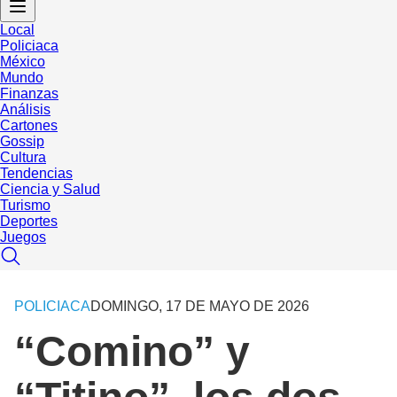
Local
Policiaca
México
Mundo
Finanzas
Análisis
Cartones
Gossip
Cultura
Tendencias
Ciencia y Salud
Turismo
Deportes
Juegos
POLICIACA
DOMINGO, 17 DE MAYO DE 2026
“Comino” y