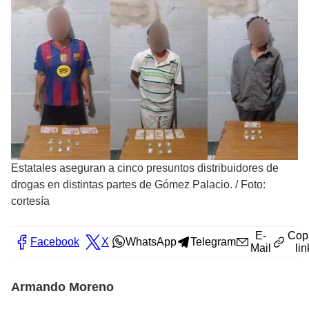
Estatales aseguran a cinco presuntos distribuidores de
drogas en distintas partes de Gómez Palacio.
/
Foto:
cortesía
E-
Cop
Facebook
X
WhatsApp
Telegram
Mail
lin
Armando Moreno