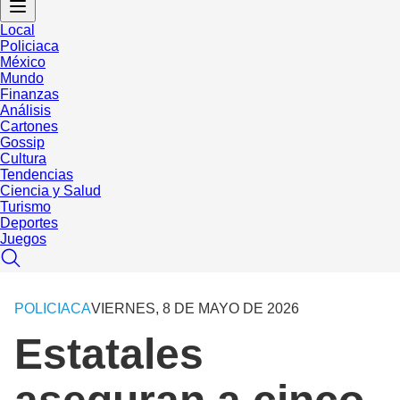
Local
Policiaca
México
Mundo
Finanzas
Análisis
Cartones
Gossip
Cultura
Tendencias
Ciencia y Salud
Turismo
Deportes
Juegos
POLICIACA
VIERNES, 8 DE MAYO DE 2026
Estatales