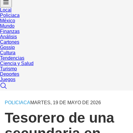
Local
Policiaca
México
Mundo
Finanzas
Análisis
Cartones
Gossip
Cultura
Tendencias
Ciencia y Salud
Turismo
Deportes
Juegos
POLICIACA
MARTES, 19 DE MAYO DE 2026
Tesorero de una