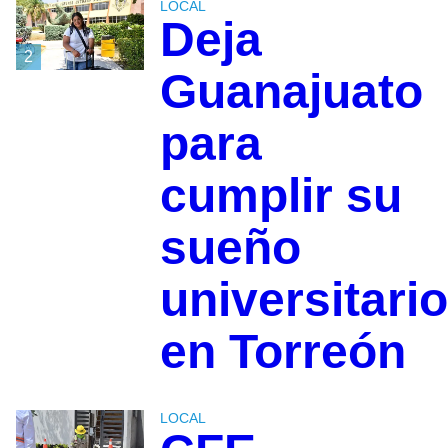
LOCAL
Deja
2
Guanajuato
para
cumplir su
sueño
universitario
en Torreón
LOCAL