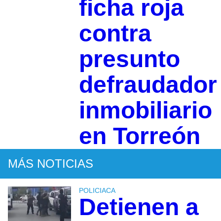
ficha roja
contra
presunto
defraudador
inmobiliario
en Torreón
MÁS NOTICIAS
POLICIACA
Detienen a