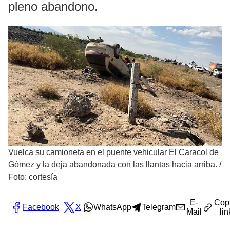
pleno abandono.
Vuelca su camioneta en el puente vehicular El Caracol de
Gómez y la deja abandonada con las llantas hacia arriba.
/
Foto: cortesía
E-
Cop
Facebook
X
WhatsApp
Telegram
Mail
lin