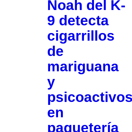
Noah del K-
9 detecta
cigarrillos
de
mariguana
y
psicoactivo
en
paquetería