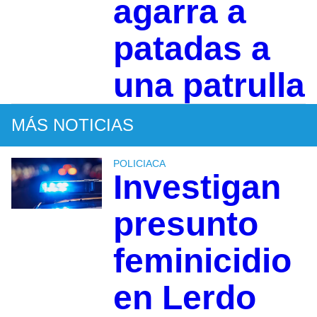
agarra a
patadas a
una patrulla
MÁS NOTICIAS
POLICIACA
Investigan
presunto
feminicidio
en Lerdo