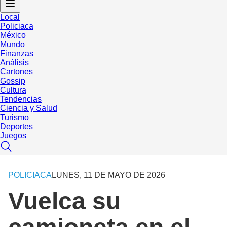
Local
Policiaca
México
Mundo
Finanzas
Análisis
Cartones
Gossip
Cultura
Tendencias
Ciencia y Salud
Turismo
Deportes
Juegos
POLICIACA
LUNES, 11 DE MAYO DE 2026
Vuelca su