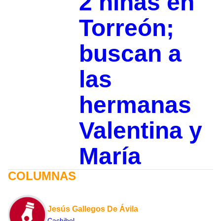
2 niñas en
Torreón;
buscan a
las
hermanas
Valentina y
María
COLUMNAS
Jesús Gallegos De Ávila
Cachibol