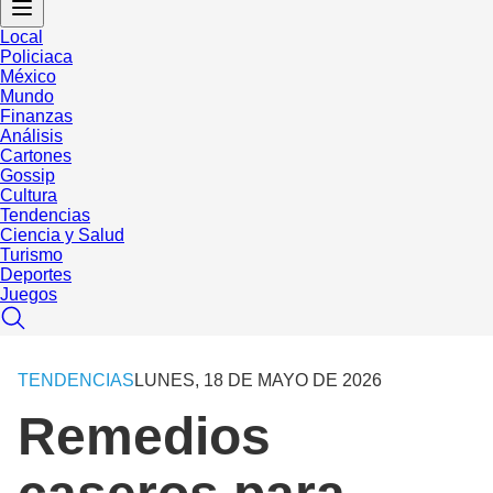
Local
Policiaca
México
Mundo
Finanzas
Análisis
Cartones
Gossip
Cultura
Tendencias
Ciencia y Salud
Turismo
Deportes
Juegos
TENDENCIAS
LUNES, 18 DE MAYO DE 2026
Remedios