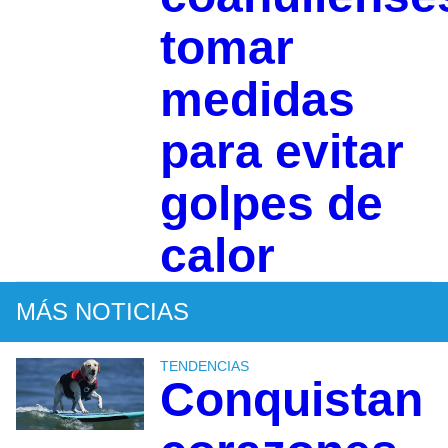
tomar
medidas
para evitar
golpes de
calor
MÁS NOTICIAS
TENDENCIAS
Conquistan