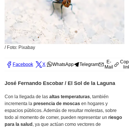
/
Foto: Pixabay
E-
Cop
Facebook
X
WhatsApp
Telegram
Mail
lin
José Fernando Escobar / El Sol de la Laguna
Con la llegada de las
altas temperaturas
, también
incrementa la
presencia de moscas
en hogares y
espacios públicos. Además de resultar molestas, sobre
todo al momento de comer, pueden representar un
riesgo
para la salud
, ya que actúan como vectores de