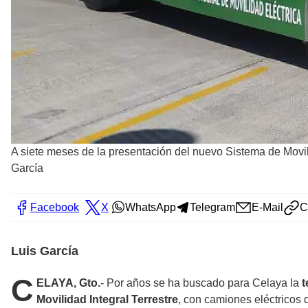
A siete meses de la presentación del nuevo Sistema de Movili
García
Facebook
X
WhatsApp
Telegram
E-Mail
C
Luis García
C
ELAYA, Gto.
- Por años se ha buscado para Celaya la
t
Movilidad Integral Terrestre
, con camiones eléctricos 