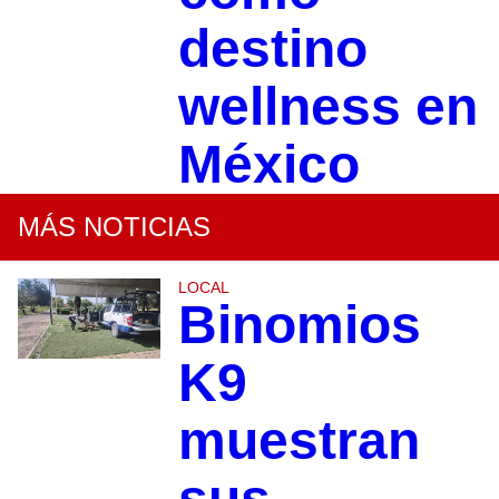
destino
wellness en
México
MÁS NOTICIAS
LOCAL
Binomios
K9
muestran
sus