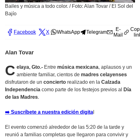
Bailes y música a todo color.
/
Foto: Alan Tovar / El Sol del
Bajío
E-
Cop
Facebook
X
WhatsApp
Telegram
Mail
lin
Alan Tovar
C
elaya, Gto.-
Entre
música mexicana
, aplausos y un
ambiente familiar, cientos de
madres celayenses
disfrutaron de un
concierto
realizado en la
Calzada
Independencia
como parte de los festejos previos al
Día
de las Madres
.
➡️ Suscríbete a nuestra edición digita
l
El evento comenzó alrededor de las 5:20 de la tarde y
reunió a familias completas que llegaron para convivir y