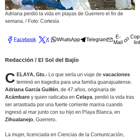
Adriana perdió la vida en playas de Guerrero el fin de
semana.
/
Foto: Cortesía
E-
Cop
Facebook
X
WhatsApp
Telegram
Mail
lin
Redacción / El Sol del Bajío
C
ELAYA, Gto.-
Lo que sería un viaje de
vacaciones
terminó en tragedia para una familia guanajuatense.
Adriana García Guillén
, de 47 años, originaria de
Acámbaro
y quien radicaba en
Celaya
, perdió la vida tras
ser arrastrada por una fuerte corriente marina cuando
ingresó al mar junto con su hijo en Playa Blanca, en
Zihuatanejo
, Guerrero.
La mujer, licenciada en Ciencias de la Comunicación,