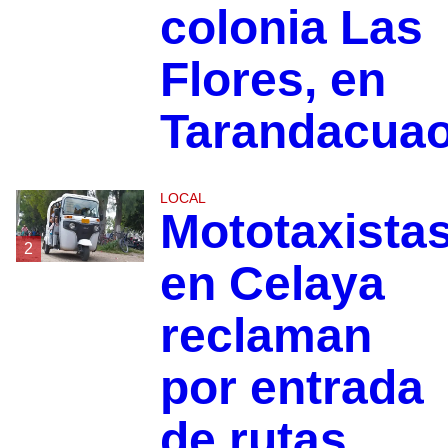
colonia Las
Flores, en
Tarandacua
LOCAL
Mototaxista
2
en Celaya
reclaman
por entrada
de rutas