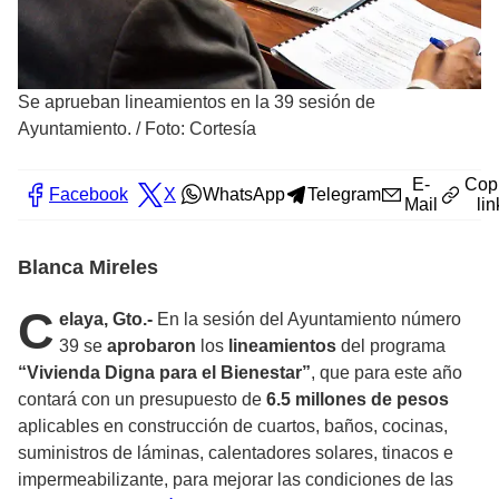
Se aprueban lineamientos en la 39 sesión de
Ayuntamiento.
/
Foto: Cortesía
E-
Cop
Facebook
X
WhatsApp
Telegram
Mail
lin
Blanca Mireles
C
elaya, Gto.-
En la sesión del Ayuntamiento número
39 se
aprobaron
los
lineamientos
del programa
“Vivienda Digna para el Bienestar”
, que para este año
contará con un presupuesto de
6.5 millones de pesos
aplicables en construcción de cuartos, baños, cocinas,
suministros de láminas, calentadores solares, tinacos e
impermeabilizante, para mejorar las condiciones de las