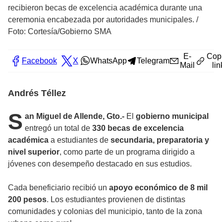
recibieron becas de excelencia académica durante una
ceremonia encabezada por autoridades municipales.
/
Foto: Cortesía/Gobierno SMA
E-
Cop
Facebook
X
WhatsApp
Telegram
Mail
lin
Andrés Téllez
S
an Miguel de Allende, Gto.-
El
gobierno municipal
entregó un total de
330 becas de excelencia
académica
a estudiantes de
secundaria, preparatoria y
nivel superior
, como parte de un programa dirigido a
jóvenes con desempeño destacado en sus estudios.
Cada beneficiario recibió un
apoyo económico de 8 mil
200 pesos
. Los estudiantes provienen de distintas
comunidades y colonias del municipio, tanto de la zona