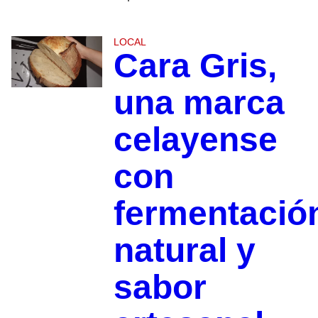
LOCAL
Cara Gris,
una marca
celayense
con
fermentació
natural y
sabor