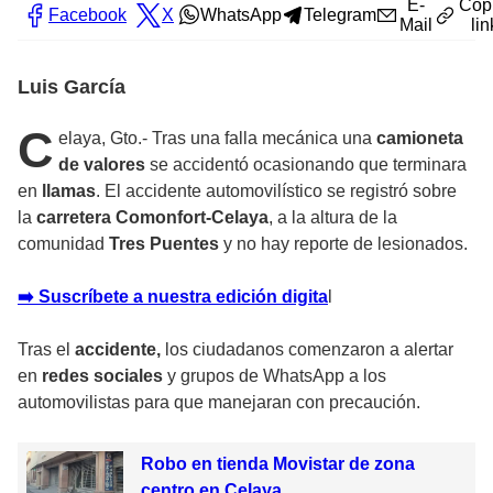
E-
Cop
Facebook
X
WhatsApp
Telegram
Mail
lin
Luis García
C
elaya, Gto.- Tras una falla mecánica una
camioneta
de valores
se accidentó ocasionando que terminara
en
llamas
. El accidente automovilístico se registró sobre
la
carretera Comonfort-Celaya
, a la altura de la
comunidad
Tres Puentes
y no hay reporte de lesionados.
➡️ Suscríbete a nuestra edición digita
l
Tras el
accidente,
los ciudadanos comenzaron a alertar
en
redes sociales
y grupos de WhatsApp a los
automovilistas para que manejaran con precaución.
Robo en tienda Movistar de zona
centro en Celaya