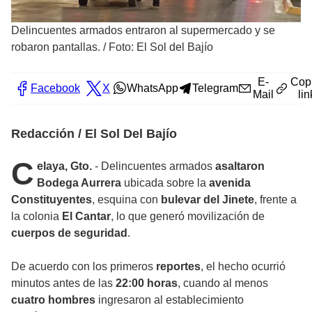
Delincuentes armados entraron al supermercado y se
robaron pantallas.
/
Foto: El Sol del Bajío
E-
Cop
Facebook
X
WhatsApp
Telegram
Mail
lin
Redacción / El Sol Del Bajío
C
elaya, Gto.
- Delincuentes armados
asaltaron
Bodega Aurrera
ubicada sobre la
avenida
Constituyentes
, esquina con
bulevar del Jinete
, frente a
la colonia
El Cantar
, lo que generó movilización de
cuerpos de seguridad
.
De acuerdo con los primeros
reportes
, el hecho ocurrió
minutos antes de las
22:00 horas
, cuando al menos
cuatro hombres
ingresaron al establecimiento