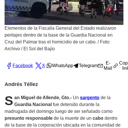
Elementos de la Fiscalía General del Estado realizaron
peritajes dentro de la base de la Guardia Nacional en
Cruz del Palmar tras el homicidio de un cabo.
/
Foto:
Archivo / El Sol del Bajío
E-
Cop
Facebook
X
WhatsApp
Telegram
Mail
lin
Andrés Téllez
S
an Miguel de Allende, Gto.-
Un
sargento
de la
Guardia Nacional
fue detenido durante la
madrugada del domingo luego de ser señalado como
presunto responsable
de la muerte de un
cabo
dentro
de la base de la corporación ubicada en la comunidad de