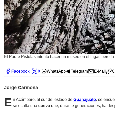
El Padre Pistolas intentó hacer un museo en el lugar, pero la
Facebook
X
WhatsApp
Telegram
E-Mail
C
Jorge Carmona
E
n Acámbaro, al sur del estado de
Guanajuato
, se encu
se oculta una
cueva
que, durante generaciones, ha despe