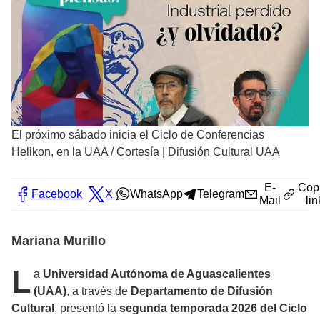
El próximo sábado inicia el Ciclo de Conferencias
Helikon, en la UAA
/
Cortesía | Difusión Cultural UAA
E-
Cop
Facebook
X
WhatsApp
Telegram
Mail
lin
Mariana Murillo
L
a
Universidad Autónoma de Aguascalientes
(UAA)
, a través de
Departamento de Difusión
Cultural
, presentó la
segunda temporada 2026 del Ciclo