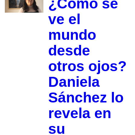
¿Cómo se
ve el
mundo
desde
otros ojos?
Daniela
Sánchez lo
revela en
su