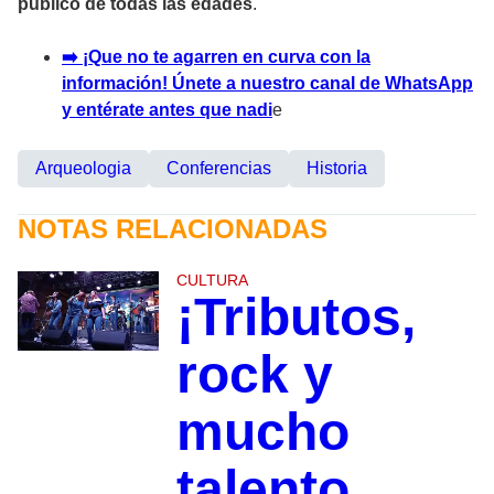
público de todas las edades
.
➡️ ¡Que no te agarren en curva con la
información! Únete a nuestro canal de WhatsApp
y entérate antes que nadi
e
Arqueologia
Conferencias
Historia
NOTAS RELACIONADAS
CULTURA
¡Tributos,
rock y
mucho
talento