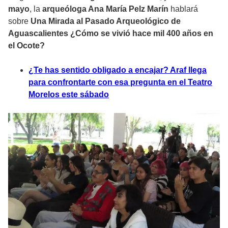
mayo
, la
arqueóloga Ana María Pelz Marín
hablará
sobre
Una Mirada al Pasado Arqueológico de
Aguascalientes ¿Cómo se vivió hace mil 400 años en
el Ocote?
¿Te has sentido obligado a encajar? Araf llega
para confrontarte con esa pregunta en el Teatro
Morelos este sábado