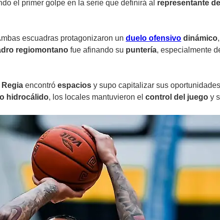
ndo el primer golpe en la serie que definirá al
representante del
Ambas escuadras protagonizaron un
duelo ofensivo
dinámico
adro regiomontano
fue afinando su
puntería
, especialmente d
 Regia
encontró
espacios
y supo capitalizar sus oportunidades
o hidrocálido
, los locales mantuvieron el
control del juego
y s