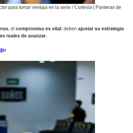
or para tomar ventaja en la serie
/
Cortesía | Panteras de
eras
, el
compromiso es vital
: deben
ajustar su estrategia
es reales de avanzar
.
di
e