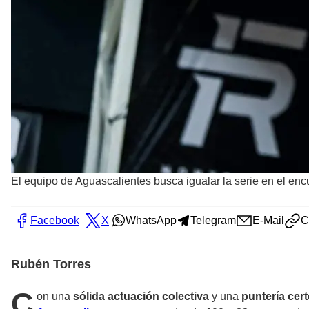
El equipo de Aguascalientes busca igualar la serie en el enc
Facebook
X
WhatsApp
Telegram
E-Mail
C
Rubén Torres
C
on una
sólida actuación colectiva
y una
puntería cert