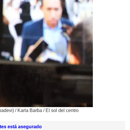
nadevi)
/
Karla Barba / El sol del centro
ntes está asegurado