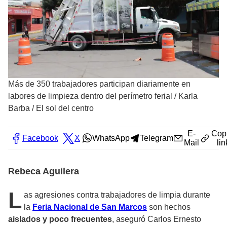
Más de 350 trabajadores participan diariamente en
labores de limpieza dentro del perímetro ferial
/
Karla
Barba / El sol del centro
E-
Cop
Facebook
X
WhatsApp
Telegram
Mail
lin
Rebeca Aguilera
L
as agresiones contra trabajadores de limpia durante
la
Feria Nacional de San Marcos
son hechos
aislados y poco frecuentes
, aseguró Carlos Ernesto