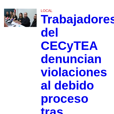
LOCAL
Trabajadore
del
CECyTEA
denuncian
violaciones
al debido
proceso
tras