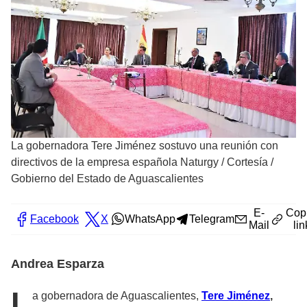
La gobernadora Tere Jiménez sostuvo una reunión con
directivos de la empresa española Naturgy
/
Cortesía /
Gobierno del Estado de Aguascalientes
E-
Cop
Facebook
X
WhatsApp
Telegram
Mail
lin
Andrea Esparza
L
a gobernadora de Aguascalientes,
Tere Jiménez
,