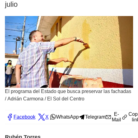
julio
El programa del Estado que busca preservar las fachadas
/
Adrián Carmona / El Sol del Centro
E-
Cop
Facebook
X
WhatsApp
Telegram
Mail
lin
Rubén Torres