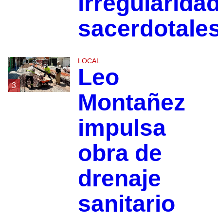
irregularida
sacerdotale
LOCAL
Leo
3
Montañez
impulsa
obra de
drenaje
sanitario