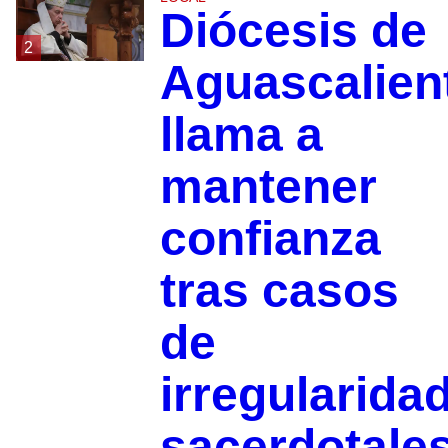
Diócesis de
2
Aguascalien
llama a
mantener
confianza
tras casos
de
irregularida
sacerdotale