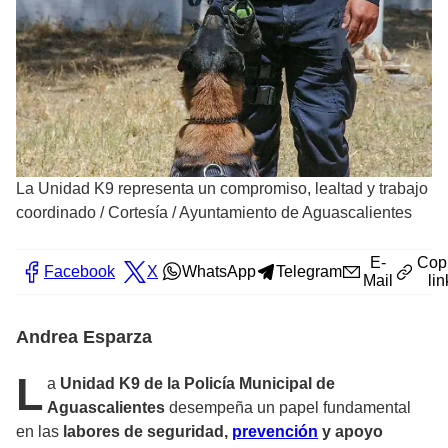
La Unidad K9 representa un compromiso, lealtad y trabajo
coordinado
/
Cortesía / Ayuntamiento de Aguascalientes
E-
Cop
Facebook
X
WhatsApp
Telegram
Mail
lin
Andrea Esparza
L
a
Unidad K9 de la Policía Municipal de
Aguascalientes
desempeña un papel fundamental
en las
labores de seguridad,
prevención
y apoyo