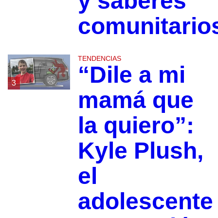
y saberes
comunitario
TENDENCIAS
“Dile a mi
3
mamá que
la quiero”:
Kyle Plush,
el
adolescente