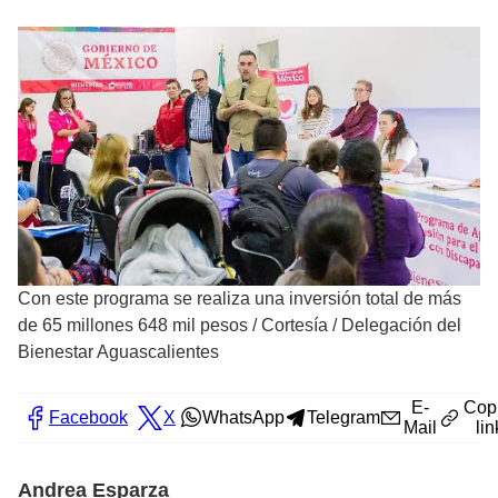
Con este programa se realiza una inversión total de más
de 65 millones 648 mil pesos
/
Cortesía / Delegación del
Bienestar Aguascalientes
E-
Cop
Facebook
X
WhatsApp
Telegram
Mail
lin
Andrea Esparza