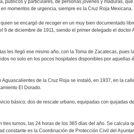
, públicos y particulares, de personas jóvenes y maduras, que 
ón en momentos de urgencia, siempre es la Cruz Roja Mexicana.
quien se encargó de recoger en un muy bien documentado libro l
el 9 de diciembre de 1911, siendo el primer delegado el doctor
tas les llegó ese mismo año, con la Toma de Zacatecas, pues l
idos no solo en los pocos hospitales disponibles por aquellas 
n Aguascalientes de la Cruz Roja se instaló, en 1937, en la c
onamiento El Dorado.
io básico; dos de rescate urbano, equipadas con quijadas de la 
 tres turnos, las 24 horas de los 365 días del año. Se calcula q
ad constante es la Coordinación de Protección Civil del Ayunta