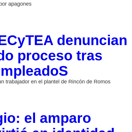
 por apagones
CECyTEA denuncian
ido proceso tras
 empleadoS
 un trabajador en el plantel de Rincón de Romos
gio: el amparo