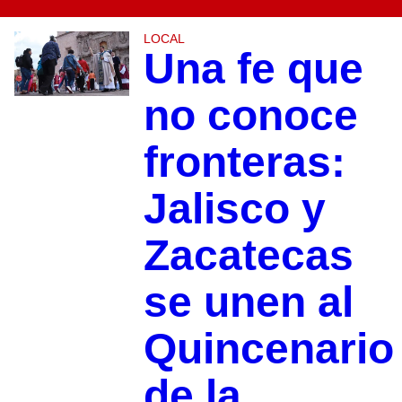
LOCAL
Una fe que
no conoce
fronteras:
Jalisco y
Zacatecas
se unen al
Quincenario
de la