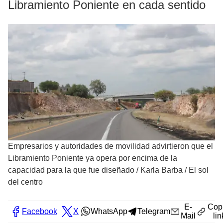
Libramiento Poniente en cada sentido
Empresarios y autoridades de movilidad advirtieron que el
Libramiento Poniente ya opera por encima de la
capacidad para la que fue diseñado
/
Karla Barba / El sol
del centro
E-
Cop
Facebook
X
WhatsApp
Telegram
Mail
lin