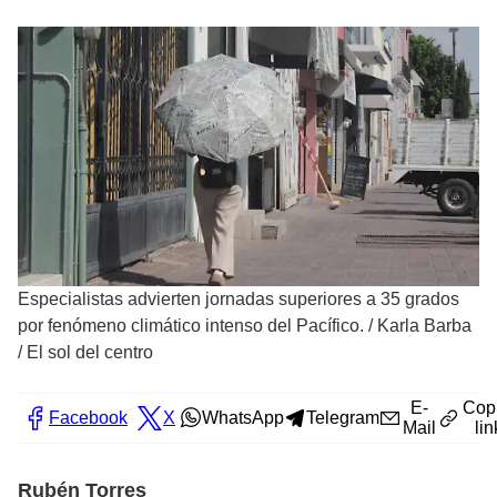
Especialistas advierten jornadas superiores a 35 grados
por fenómeno climático intenso del Pacífico.
/
Karla Barba
/ El sol del centro
E-
Cop
Facebook
X
WhatsApp
Telegram
Mail
lin
Rubén Torres