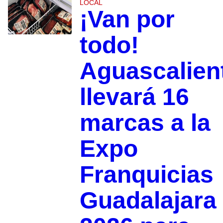
LOCAL
¡Van por
todo!
Aguascalien
llevará 16
marcas a la
Expo
Franquicias
Guadalajara