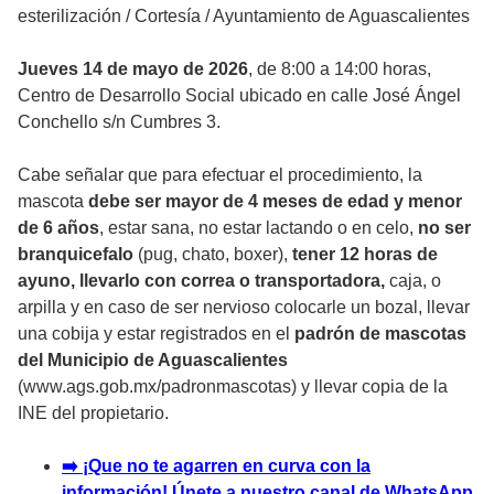
esterilización
/
Cortesía / Ayuntamiento de Aguascalientes
Jueves 14 de mayo de 2026
, de 8:00 a 14:00 horas,
Centro de Desarrollo Social ubicado en calle José Ángel
Conchello s/n Cumbres 3.
Cabe señalar que para efectuar el procedimiento, la
mascota
debe ser mayor de 4 meses de edad y menor
de 6 años
, estar sana, no estar lactando o en celo,
no ser
branquicefalo
(pug, chato, boxer),
tener 12 horas de
ayuno, llevarlo con correa o transportadora,
caja, o
arpilla y en caso de ser nervioso colocarle un bozal, llevar
una cobija y estar registrados en el
padrón de mascotas
del Municipio de Aguascalientes
(www.ags.gob.mx/padronmascotas) y llevar copia de la
INE del propietario.
➡️ ¡Que no te agarren en curva con la
información! Únete a nuestro canal de WhatsApp