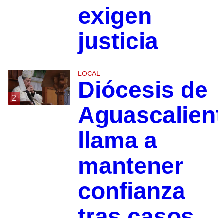
exigen
justicia
LOCAL
Diócesis de
2
Aguascalien
llama a
mantener
confianza
tras casos