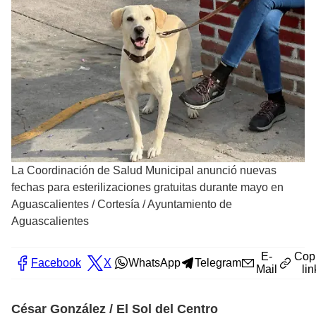
La Coordinación de Salud Municipal anunció nuevas
fechas para esterilizaciones gratuitas durante mayo en
Aguascalientes
/
Cortesía / Ayuntamiento de
Aguascalientes
E-
Cop
Facebook
X
WhatsApp
Telegram
Mail
lin
César González / El Sol del Centro