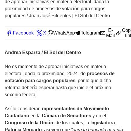
de aprobar iniciativas en materia electoral, dada la
proximidad de procesos de votación para cargos
populares
/
Juan José Sifuentes | El Sol del Centro
E-
Cop
Facebook
X
WhatsApp
Telegram
Mail
lin
Andrea Esparza / El Sol del Centro
No es momento de aprobar iniciativas en materia
electoral, dada la proximidad -2024- de
procesos de
votación para cargos populares
, por lo que dicha
reforma debería esperar hasta que inicie el próximo
sexenio federal.
Así lo consideran
representantes de Movimiento
Ciudadano
en la
Cámara de Senadores
y en el
Congreso de la Unión
, de los cuales, la
legisladora
Patricia Mercado
, aseveró que
“para la bancada naranja