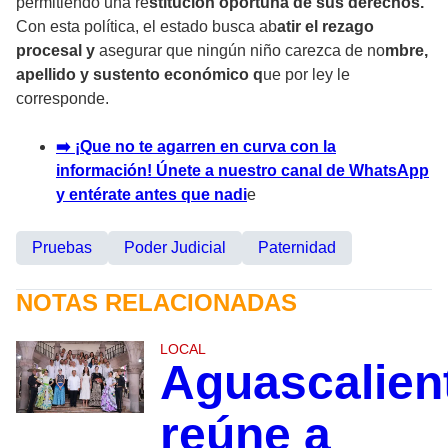
permitiendo una re
stitución oportuna de sus derechos.
Con esta política, el estado busca ab
atir el rezago
procesal y
asegurar que ningún niño carezca de no
mbre,
apellido y sustento económico q
ue por ley le
corresponde.
➡️ ¡Que no te agarren en curva con la
información! Únete a nuestro canal de WhatsApp
y entérate antes que nadi
e
Pruebas
Poder Judicial
Paternidad
NOTAS RELACIONADAS
LOCAL
Aguascalien
reúne a