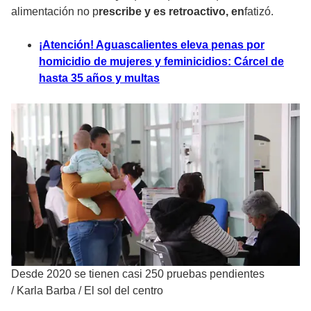
alimentación no p
rescribe y es retroactivo, en
fatizó.
¡Atención! Aguascalientes eleva penas por
homicidio de mujeres y feminicidios: Cárcel de
hasta 35 años y multas
Desde 2020 se tienen casi 250 pruebas pendientes
/
Karla Barba / El sol del centro