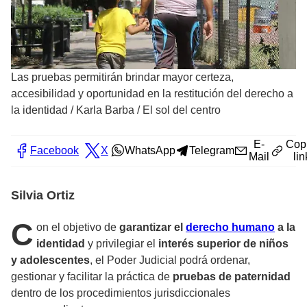
Las pruebas permitirán brindar mayor certeza,
accesibilidad y oportunidad en la restitución del derecho a
la identidad
/
Karla Barba / El sol del centro
E-
Cop
Facebook
X
WhatsApp
Telegram
Mail
lin
Silvia Ortiz
C
on el objetivo de
garantizar el
derecho humano
a la
identidad
y privilegiar el
interés superior de niños
y adolescentes
, el Poder Judicial podrá ordenar,
gestionar y facilitar la práctica de
pruebas de paternidad
dentro de los procedimientos jurisdiccionales