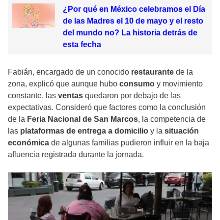
¿Por qué en México celebramos el Día
de las Madres el 10 de mayo y el resto
del mundo no? La historia detrás de
esta fecha
Fabián, encargado de un conocido
restaurante
de la
zona, explicó que aunque hubo
consumo
y movimiento
constante, las
ventas
quedaron por debajo de las
expectativas. Consideró que factores como la conclusión
de la
Feria Nacional de San Marcos
, la competencia de
las
plataformas de entrega a domicilio
y la
situación
económica
de algunas familias pudieron influir en la baja
afluencia registrada durante la jornada.