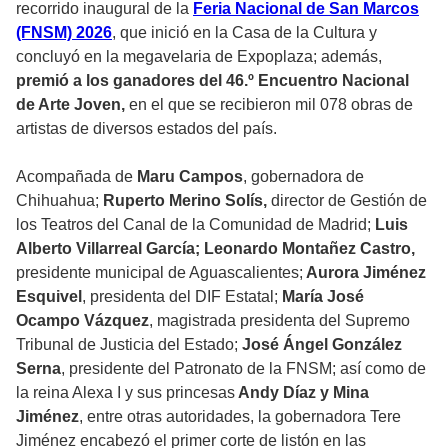
recorrido inaugural de la
Feria Nacional de San Marcos
(FNSM) 2026
, que inició en la Casa de la Cultura y
concluyó en la megavelaria de Expoplaza; además,
premió a los ganadores del 46.º Encuentro Nacional
de Arte Joven,
en el que se recibieron mil 078 obras de
artistas de diversos estados del país.
Acompañada de
Maru Campos
, gobernadora de
Chihuahua;
Ruperto Merino Solís,
director de Gestión de
los Teatros del Canal de la Comunidad de Madrid;
Luis
Alberto Villarreal García; Leonardo Montañez Castro,
presidente municipal de Aguascalientes;
Aurora Jiménez
Esquivel
, presidenta del DIF Estatal;
María José
Ocampo Vázquez
, magistrada presidenta del Supremo
Tribunal de Justicia del Estado;
José Ángel González
Serna
, presidente del Patronato de la FNSM; así como de
la reina Alexa I y sus princesas
Andy Díaz y Mina
Jiménez
, entre otras autoridades, la gobernadora Tere
Jiménez encabezó el primer corte de listón en las