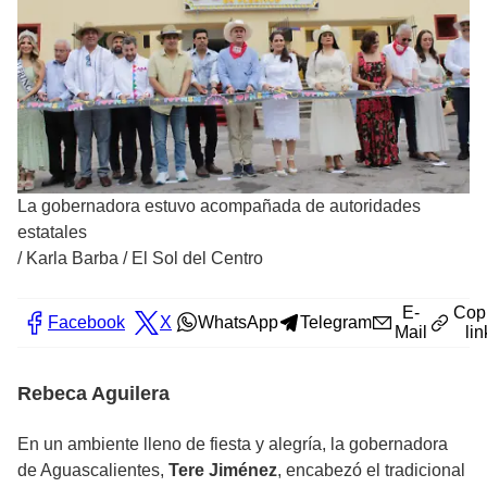
La gobernadora estuvo acompañada de autoridades
estatales
/
Karla Barba / El Sol del Centro
E-
Cop
Facebook
X
WhatsApp
Telegram
Mail
lin
Rebeca Aguilera
En un ambiente lleno de fiesta y alegría, la gobernadora
de Aguascalientes,
Tere Jiménez
, encabezó el tradicional