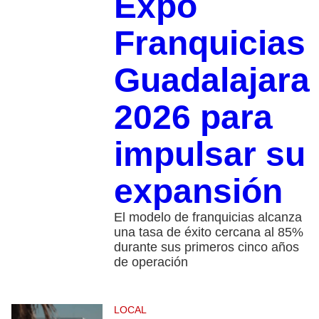
Expo
Franquicias
Guadalajara
2026 para
impulsar su
expansión
El modelo de franquicias alcanza
una tasa de éxito cercana al 85%
durante sus primeros cinco años
de operación
LOCAL